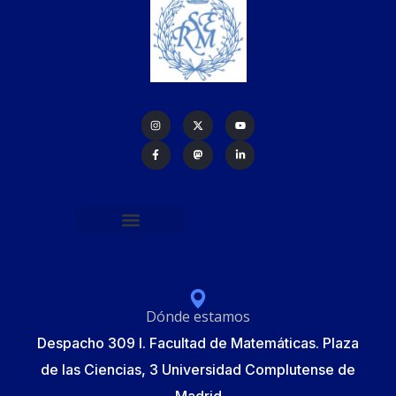
Política de protección de datos
Formulario de Inscripción
Elecciones Junta Gobierno RSME 2025
Dónde estamos
Despacho 309 I. Facultad de Matemáticas. Plaza
de las Ciencias, 3 Universidad Complutense de