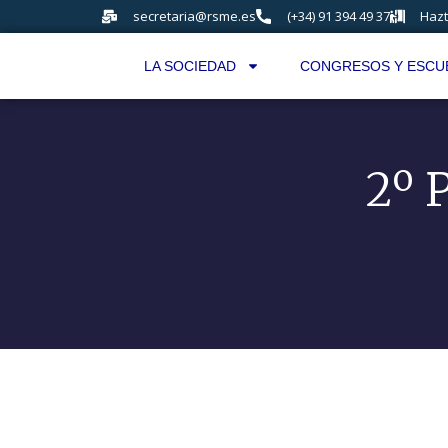
secretaria@rsme.es
(+34) 91 394 49 37
Hazt
LA SOCIEDAD
CONGRESOS Y ESCU
2º 