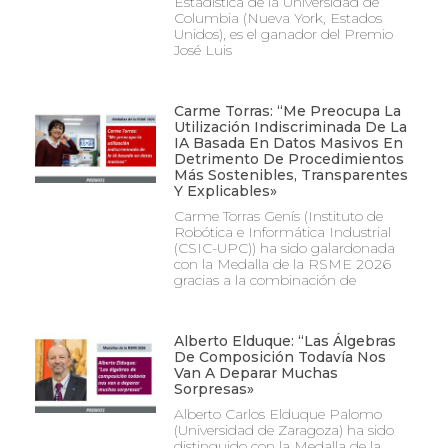
Estadística de la Universidad de
Columbia (Nueva York, Estados
Unidos), es el ganador del Premio
José Luis
Carme Torras: “Me Preocupa La
Utilización Indiscriminada De La
IA Basada En Datos Masivos En
Detrimento De Procedimientos
Más Sostenibles, Transparentes
Y Explicables»
Carme Torras Genís (Instituto de
Robótica e Informática Industrial
(CSIC-UPC)) ha sido galardonada
con la Medalla de la RSME 2026
gracias a la combinación de
Alberto Elduque: “Las Álgebras
De Composición Todavía Nos
Van A Deparar Muchas
Sorpresas»
Alberto Carlos Elduque Palomo
(Universidad de Zaragoza) ha sido
distinguido con la Medalla de la