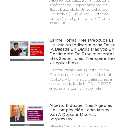
Alberto González Sanz, assistant
professor del Departamento de
Estadística de la Universidad de
Columbia (Nueva York, Estados
Unidos), es el ganador del Premio
José Luis
Carme Torras: “Me Preocupa La
Utilización Indiscriminada De La
IA Basada En Datos Masivos En
Detrimento De Procedimientos
Más Sostenibles, Transparentes
Y Explicables»
Carme Torras Genís (Instituto de
Robótica e Informática Industrial
(CSIC-UPC)) ha sido galardonada
con la Medalla de la RSME 2026
gracias a la combinación de
Alberto Elduque: “Las Álgebras
De Composición Todavía Nos
Van A Deparar Muchas
Sorpresas»
Alberto Carlos Elduque Palomo