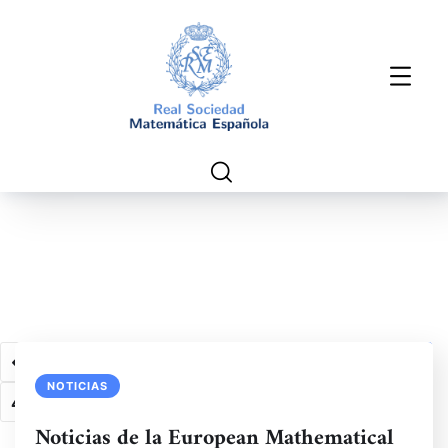
1
2
3
…
37
38
39
40
NOTICIAS
41
42
43
…
62
63
64
Noticias de la European Mathematical