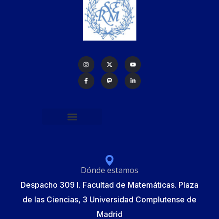
Política de protección de datos
Formulario de Inscripción
Elecciones Junta Gobierno RSME 2025
Dónde estamos
Despacho 309 I. Facultad de Matemáticas. Plaza
de las Ciencias, 3 Universidad Complutense de
Madrid