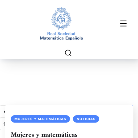
1
2
3
…
6
7
8
9
MUJERES Y MATEMÁTICAS
NOTICIAS
10
Mujeres y matemáticas