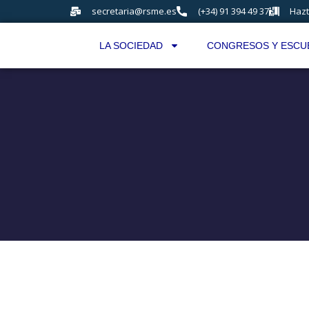
secretaria@rsme.es
(+34) 91 394 49 37
Hazt
LA SOCIEDAD
CONGRESOS Y ESCU