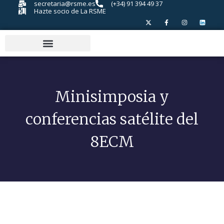
secretaria@rsme.es
(+34) 91 394 49 37
Hazte socio de La RSME
Minisimposia y
conferencias satélite del
8ECM