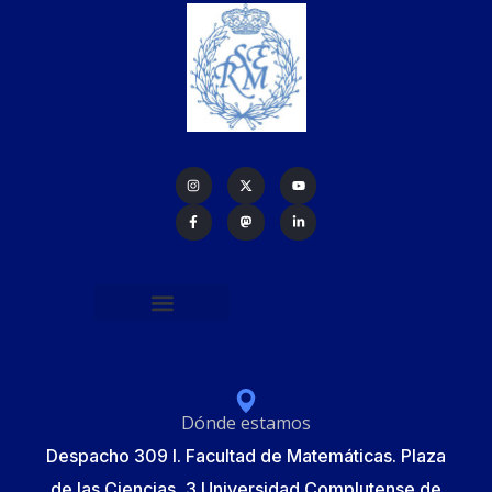
Política de protección de datos
Formulario de Inscripción
Elecciones Junta Gobierno RSME 2025
Dónde estamos
Despacho 309 I. Facultad de Matemáticas. Plaza
de las Ciencias, 3 Universidad Complutense de