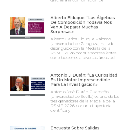
gracias a la combinación de
Alberto Elduque: “Las Álgebras
De Composición Todavía Nos
Van A Deparar Muchas
Sorpresas»
Alberto Carlos Elduque Palomo
(Universidad de Zaragoza) ha sido
distinguido con la Medalla de la
RSME 2026 por sus sobresalientes
contribuciones a diversas áreas del
Antonio J. Durán: “La Curiosidad
Es Un Motor Imprescindible
Para La Investigación»
Antonio José Durán Guardeño
(Universidad de Sevilla) es uno de los
tres ganadores de la Medalla de la
RSME 2026 por una trayectoria
científica y
Encuesta Sobre Salidas