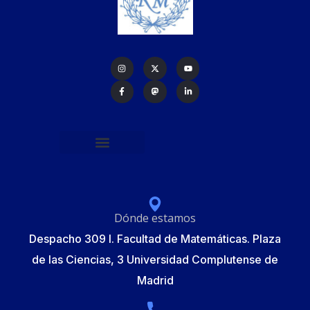
Política de protección de datos
Formulario de Inscripción
Elecciones Junta Gobierno RSME 2025
Dónde estamos
Despacho 309 I. Facultad de Matemáticas. Plaza
de las Ciencias, 3 Universidad Complutense de
Madrid