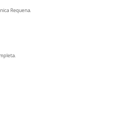
ónica Requena.
ompleta.