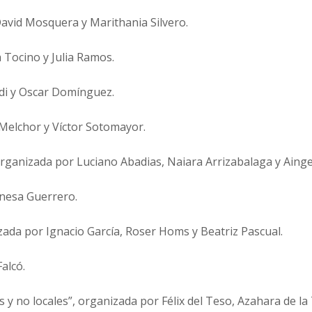
David Mosquera y Marithania Silvero.
a Tocino y Julia Ramos.
rdi y Oscar Domínguez.
Melchor y Víctor Sotomayor.
 organizada por Luciano Abadias, Naiara Arrizabalaga y Aing
anesa Guerrero.
zada por Ignacio García, Roser Homs y Beatriz Pascual.
Falcó.
es y no locales”, organizada por Félix del Teso, Azahara de l