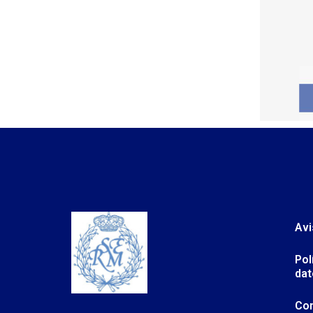
Avi
Pol
dat
Co