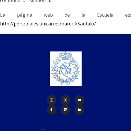
computación simbólica.
La página web de la Escuela es:
http://personales.unican.es/pardol/Santalo/