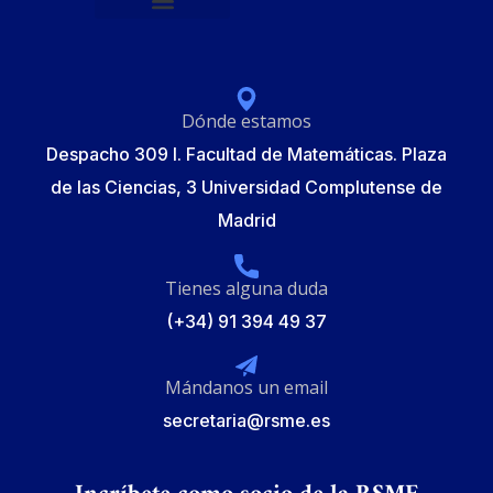
Política de protección de datos
Formulario de Inscripción
Elecciones Junta Gobierno RSME 2025
Dónde estamos
Despacho 309 I. Facultad de Matemáticas. Plaza
de las Ciencias, 3 Universidad Complutense de
Madrid
Tienes alguna duda
(+34) 91 394 49 37
Mándanos un email
secretaria@rsme.es