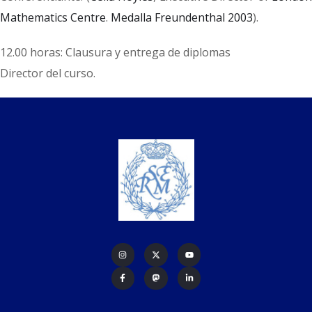
Mathematics Centre
.
Medalla Freundenthal 2003
).
12.00 horas: Clausura y entrega de diplomas
Director del curso.