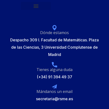
Política de protección de datos
Formulario de Inscripción
Elecciones Junta Gobierno RSME 2025
Dónde estamos
Despacho 309 I. Facultad de Matemáticas. Plaza
de las Ciencias, 3 Universidad Complutense de
Madrid
Tienes alguna duda
(+34) 91 394 49 37
Mándanos un email
secretaria@rsme.es