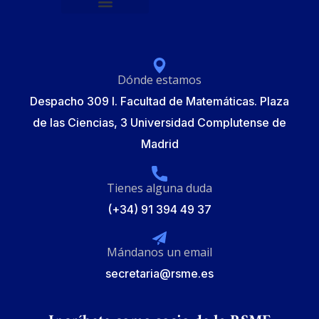
Política de protección de datos
Formulario de Inscripción
Elecciones Junta Gobierno RSME 2025
Dónde estamos
Despacho 309 I. Facultad de Matemáticas. Plaza
de las Ciencias, 3 Universidad Complutense de
Madrid
Tienes alguna duda
(+34) 91 394 49 37
Mándanos un email
secretaria@rsme.es