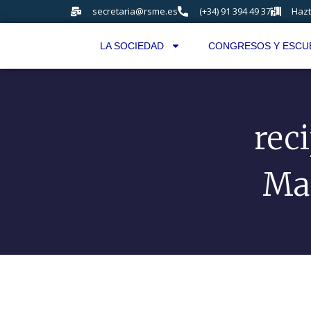
secretaria@rsme.es
(+34) 91 394 49 37
Hazt
LA SOCIEDAD
CONGRESOS Y ESCU
rec
Mat