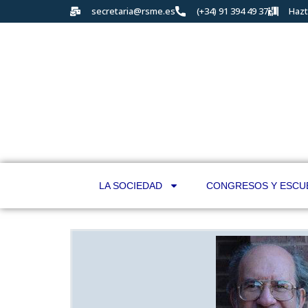
secretaria@rsme.es
(+34) 91 394 49 37
Hazt
LA SOCIEDAD
CONGRESOS Y ESCU