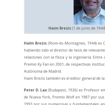
Haim Brezis
(1 de junio de 1944 
Haïm Brezis
(Riom-ès-Montagnes, 1944) es Ca
habiendo sido el director de tesis de relevan
relaciones con la física y la ingeniería. Ent
Premio Ky Fan en 2001, de respectivas institu
Autónoma de Madrid.
Haïm Brezis también es el editor general de la 
Peter D. Lax
(Budapest, 1926) es Profesor em
de Nueva York, Premio Wolf en 1987 por sus d
1993 por sus numerosas y fundamentales aporta