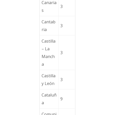
Canaria
3
s
Cantab
3
ria
Castilla
– La
3
Manch
a
Castilla
3
y León
Cataluñ
9
a
Comuni