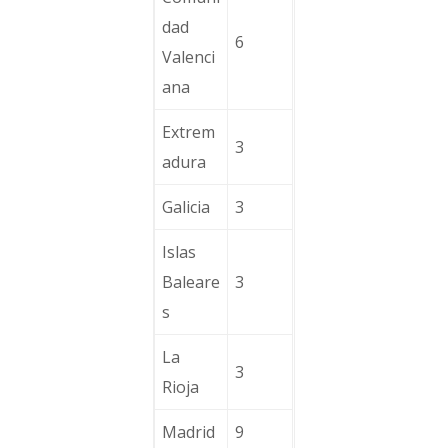
dad
6
Valenci
ana
Extrem
3
adura
Galicia
3
Islas
Baleare
3
s
La
3
Rioja
Madrid
9