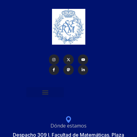
Política de protección de datos
Formulario de Inscripción
Elecciones Junta Gobierno RSME 2025
Dónde estamos
Despacho 309 I. Facultad de Matemáticas. Plaza