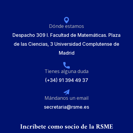
Política de protección de datos
Formulario de Inscripción
Elecciones Junta Gobierno RSME 2025
Dónde estamos
Despacho 309 I. Facultad de Matemáticas. Plaza
de las Ciencias, 3 Universidad Complutense de
Madrid
Tienes alguna duda
(+34) 91 394 49 37
Mándanos un email
secretaria@rsme.es
Incríbete como socio de la RSME