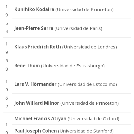
1
Kunihiko Kodaira
(Universidad de Princeton)
9
5
Jean-Pierre Serre
(Universidad de París)
4
1
Klaus Friedrich Roth
(Universidad de Londres)
9
5
René Thom
(Universidad de Estrasburgo)
8
1
Lars V. Hörmander
(Universidad de Estocolmo)
9
6
John Willard Milnor
(Universidad de Princeton)
2
Michael Francis Atiyah
(Universidad de Oxford)
1
Paul Joseph Cohen
(Universidad de Stanford)
9