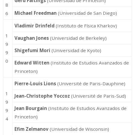
Gerd Faltings
(Universidad de Princeton)
8
Michael Freedman
(Universidad de San Diego)
6
Vladimir Drinfeld
(Instituto de Física Kharkov)
1
Vaughan Jones
(Universidad de Berkeley)
9
Shigefumi Mori
(Universidad de Kyoto)
9
0
Edward Witten
(Instituto de Estudios Avanzados de
Princeton)
Pierre-Louis Lions
(Université de Paris-Dauphine)
1
Jean-Christophe Yoccoz
(Université de Paris-Sud)
9
Jean Bourgain
(Instituto de Estudios Avanzados de
9
Princeton)
4
Efim Zelmanov
(Universidad de Wisconsin)