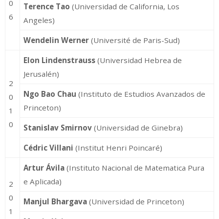
0
Terence Tao
(Universidad de California, Los
6
Angeles)
Wendelin Werner
(Université de Paris-Sud)
Elon Lindenstrauss
(Universidad Hebrea de
Jerusalén)
2
Ngo Bao Chau
(Instituto de Estudios Avanzados de
0
Princeton)
1
0
Stanislav Smirnov
(Universidad de Ginebra)
Cédric Villani
(Institut Henri Poincaré)
Artur Ávila
(Instituto Nacional de Matematica Pura
e Aplicada)
2
0
Manjul Bhargava
(Universidad de Princeton)
1