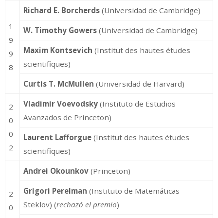
Richard E. Borcherds
(Universidad de Cambridge)
1
W. Timothy Gowers
(Universidad de Cambridge)
9
Maxim Kontsevich
(Institut des hautes études
9
scientifiques)
8
Curtis T. McMullen
(Universidad de Harvard)
Vladimir Voevodsky
(Instituto de Estudios
2
Avanzados de Princeton)
0
0
Laurent Lafforgue
(Institut des hautes études
2
scientifiques)
Andrei Okounkov
(Princeton)
Grigori Perelman
(Instituto de Matemáticas
2
Steklov) (
rechazó el premio
)
0