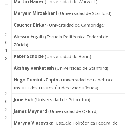
Martin Hairer
(Universidad de Warwick)
4
Maryam Mirzakhani
(Universidad de Stanford)
Caucher Birkar
(Universidad de Cambridge)
2
Alessio Figalli
(Escuela Politécnica Federal de
0
Zúrich)
1
Peter Scholze
(Universidad de Bonn)
8
Akshay Venkatesh
(Universidad de Stanford)
Hugo Duminil-Copin
(Universidad de Ginebra e
Institut des Hautes Études Scientifiques)
2
June Huh
(Universidad de Princeton)
0
2
James Maynard
(Universidad de Oxford)
2
Maryna Viazovska
(Escuela Politécnica Federal de