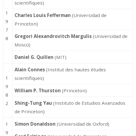
scientifiques)
1
Charles Louis Fefferman
(Universidad de
9
Princeton)
7
Gregori Alexandrovitch Margulis
(Universidad de
8
Moscú)
Daniel G. Quillen
(MIT)
Alain Connes
(Institut des hautes études
1
scientifiques)
9
William P. Thurston
(Princeton)
8
Shing-Tung Yau
(Instituto de Estudios Avanzados
2
de Princeton)
1
Simon Donaldson
(Universidad de Oxford)
9