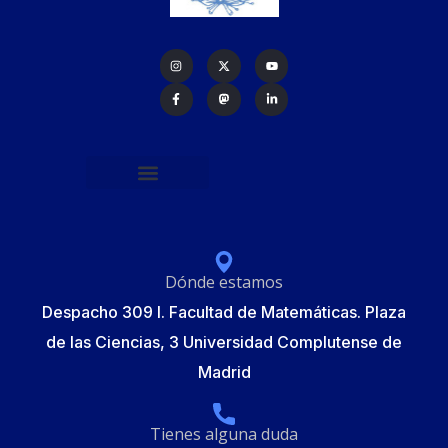
Política de protección de datos
Formulario de Inscripción
Elecciones Junta Gobierno RSME 2025
Dónde estamos
Despacho 309 I. Facultad de Matemáticas. Plaza
de las Ciencias, 3 Universidad Complutense de
Madrid
Tienes alguna duda