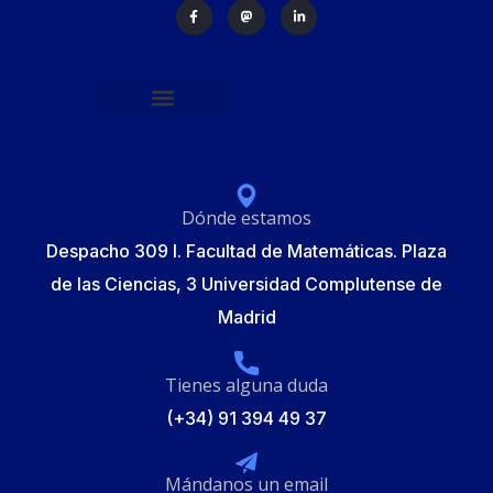
Política de protección de datos
Formulario de Inscripción
Elecciones Junta Gobierno RSME 2025
Dónde estamos
Despacho 309 I. Facultad de Matemáticas. Plaza
de las Ciencias, 3 Universidad Complutense de
Madrid
Tienes alguna duda
(+34) 91 394 49 37
Mándanos un email