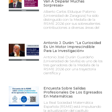
Van A Deparar Muchas
Sorpresas»
Alberto Carlos Elduque Palomo
(Universidad de Zaragoza) ha sido
distinguido con la Medalla de la
RSME 2026 por sus sobresalientes
contribuciones a diversas áreas del
Antonio J. Durán: “La Curiosidad
Es Un Motor Imprescindible
Para La Investigación»
Antonio José Durán Guardeño
(Universidad de Sevilla) es uno de los
tres ganadores de la Medalla de la
RSME 2026 por una trayectoria
científica y
Encuesta Sobre Salidas
Profesionales De Los Egresados
En Matemáticas
La Real Sociedad Matemática
Española (RSME) está impulsando
la actualización del capítulo