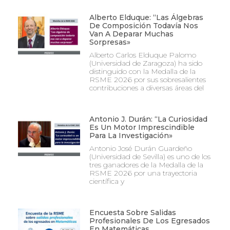
Alberto Elduque: “Las Álgebras
De Composición Todavía Nos
Van A Deparar Muchas
Sorpresas»
Alberto Carlos Elduque Palomo
(Universidad de Zaragoza) ha sido
distinguido con la Medalla de la
RSME 2026 por sus sobresalientes
contribuciones a diversas áreas del
Antonio J. Durán: “La Curiosidad
Es Un Motor Imprescindible
Para La Investigación»
Antonio José Durán Guardeño
(Universidad de Sevilla) es uno de los
tres ganadores de la Medalla de la
RSME 2026 por una trayectoria
científica y
Encuesta Sobre Salidas
Profesionales De Los Egresados
En Matemáticas