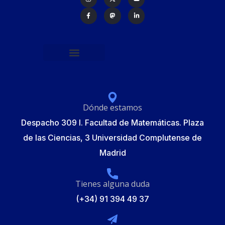
Política de protección de datos
Formulario de Inscripción
Elecciones Junta Gobierno RSME 2025
Dónde estamos
Despacho 309 I. Facultad de Matemáticas. Plaza
de las Ciencias, 3 Universidad Complutense de
Madrid
Tienes alguna duda
(+34) 91 394 49 37