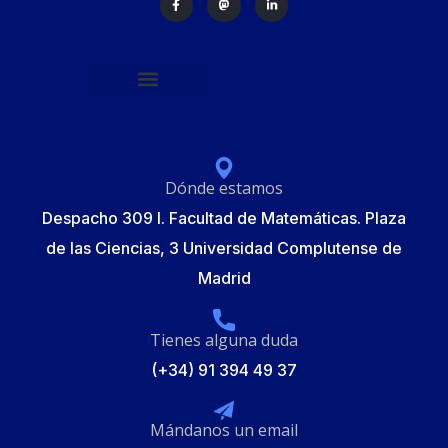
Política de protección de datos
Formulario de Inscripción
Elecciones Junta Gobierno RSME 2025
Dónde estamos
Despacho 309 I. Facultad de Matemáticas. Plaza
de las Ciencias, 3 Universidad Complutense de
Madrid
Tienes alguna duda
(+34) 91 394 49 37
Mándanos un email