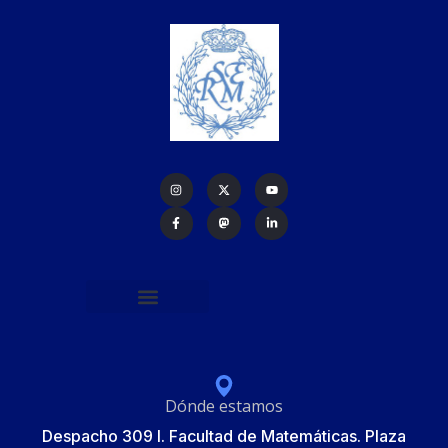
Política de protección de datos
Formulario de Inscripción
Elecciones Junta Gobierno RSME 2025
Dónde estamos
Despacho 309 I. Facultad de Matemáticas. Plaza