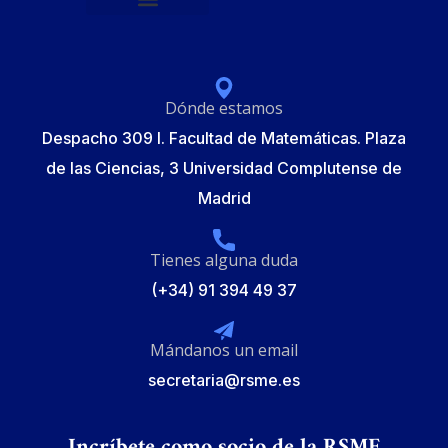
Política de protección de datos
Formulario de Inscripción
Elecciones Junta Gobierno RSME 2025
Dónde estamos
Despacho 309 I. Facultad de Matemáticas. Plaza
de las Ciencias, 3 Universidad Complutense de
Madrid
Tienes alguna duda
(+34) 91 394 49 37
Mándanos un email
secretaria@rsme.es
Incríbete como socio de la RSME