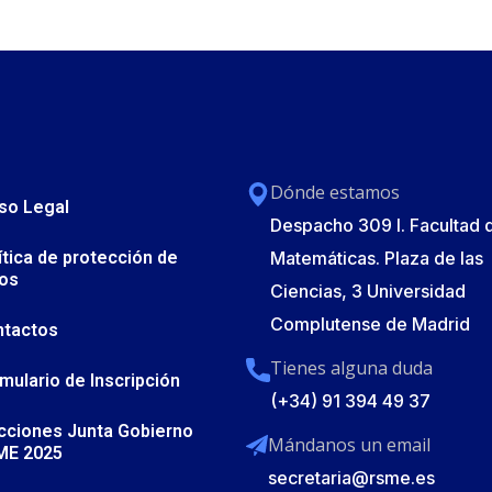
Dónde estamos
so Legal
Despacho 309 I. Facultad 
ítica de protección de
Matemáticas. Plaza de las
os
Ciencias, 3 Universidad
Complutense de Madrid
ntactos
Tienes alguna duda
mulario de Inscripción
(+34) 91 394 49 37
cciones Junta Gobierno
Mándanos un email
ME 2025
secretaria@rsme.es