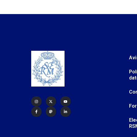
Avi
Pol
dat
Co
For
Ele
RS