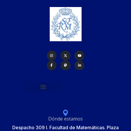
Política de protección de datos
Formulario de Inscripción
Elecciones Junta Gobierno RSME 2025
Dónde estamos
Despacho 309 I. Facultad de Matemáticas. Plaza