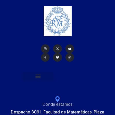
Política de protección de datos
Formulario de Inscripción
Elecciones Junta Gobierno RSME 2025
Dónde estamos
Despacho 309 I. Facultad de Matemáticas. Plaza