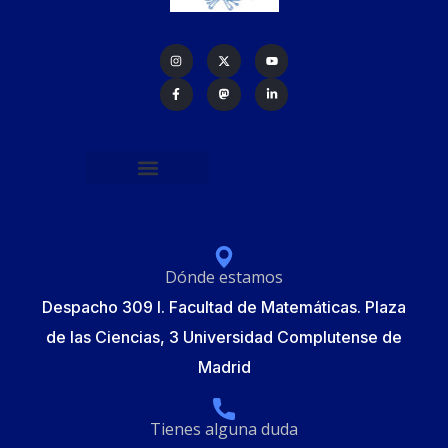
Política de protección de datos
Formulario de Inscripción
Elecciones Junta Gobierno RSME 2025
Dónde estamos
Despacho 309 I. Facultad de Matemáticas. Plaza
de las Ciencias, 3 Universidad Complutense de
Madrid
Tienes alguna duda