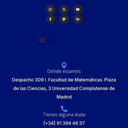
Política de protección de datos
Formulario de Inscripción
Elecciones Junta Gobierno RSME 2025
Dónde estamos
Despacho 309 I. Facultad de Matemáticas. Plaza
de las Ciencias, 3 Universidad Complutense de
Madrid
Tienes alguna duda
(+34) 91 394 49 37