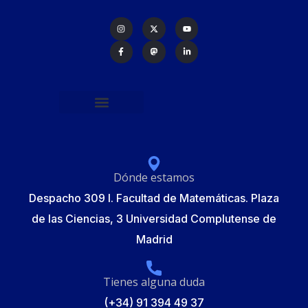
Política de protección de datos
Formulario de Inscripción
Elecciones Junta Gobierno RSME 2025
Dónde estamos
Despacho 309 I. Facultad de Matemáticas. Plaza
de las Ciencias, 3 Universidad Complutense de
Madrid
Tienes alguna duda
(+34) 91 394 49 37