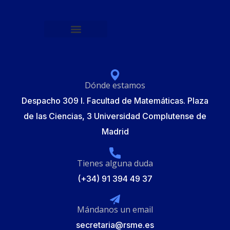
Política de protección de datos
Formulario de Inscripción
Elecciones Junta Gobierno RSME 2025
Dónde estamos
Despacho 309 I. Facultad de Matemáticas. Plaza
de las Ciencias, 3 Universidad Complutense de
Madrid
Tienes alguna duda
(+34) 91 394 49 37
Mándanos un email
secretaria@rsme.es