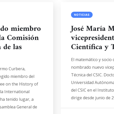
NOTICIAS
gido miembro
José María M
 la Comisión
vicepresident
 de las
Científica y 
El matemático y socio 
nombrado nuevo vicepre
lermo Curbera,
Técnica del CSIC. Doct
legido miembro del
Universidad Autónoma 
ee on the History of
del CSIC en el Institu
a International
dirige desde junio de 2
ha tenido lugar, a
Asamblea General de