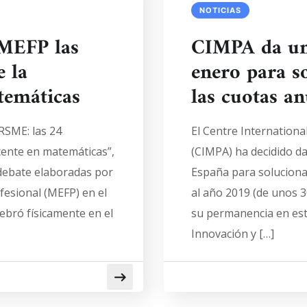
NOTICIAS
 MEFP las
CIMPA da un
 la
enero para s
temáticas
las cuotas an
 RSME: las 24
El Centre Internation
cente en matemáticas”,
(CIMPA) ha decidido d
 debate elaboradas por
España para soluciona
fesional (MEFP) en el
al año 2019 (de unos 
lebró físicamente en el
su permanencia en este
Innovación y […]