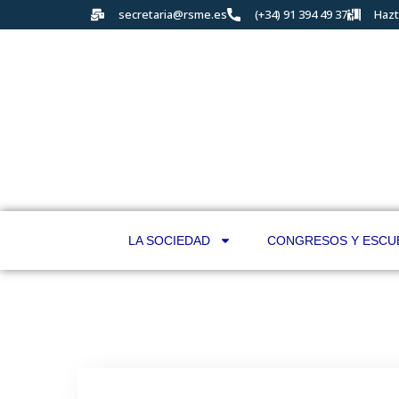
secretaria@rsme.es
(+34) 91 394 49 37
Hazt
LA SOCIEDAD
CONGRESOS Y ESCU