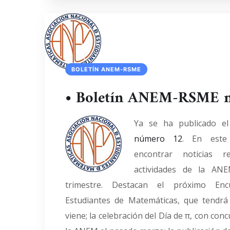
BOLETÍN ANEM-RSME
• Boletín ANEM-RSME 
Ya se ha publicado e
número 12
. En este
encontrar noticias r
actividades de la ANE
trimestre. Destacan el próximo Enc
Estudiantes de Matemáticas, que tendr
viene; la celebración del Día de π, con co