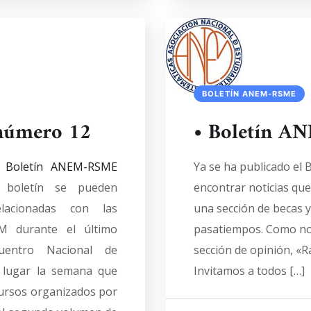
BOLETÍN ANEM-RSME
número 12
• Boletín 
l
Boletín ANEM-RSME
Ya se ha publicado e
 boletín se pueden
encontrar noticias que
elacionadas con las
una sección de becas y
M durante el último
pasatiempos. Como nove
uentro Nacional de
sección de opinión, «R
á lugar la semana que
Invitamos a todos […]
ncursos organizados por