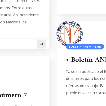
icas, así como becas y
empos. Entre otras
o Marcellán, presidente
ión Nacional de
BOLETÍN ANEM-RSME
• Boletín 
Ya se ha publicado el
de interés para los es
ofertas de trabajo. Par
número 7
puede enviar un corre
.