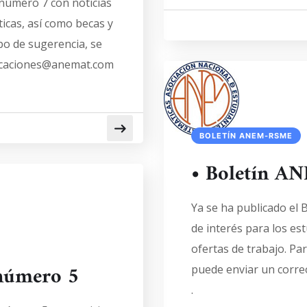
número 7 con noticias
icas, así como becas y
ipo de sugerencia, se
licaciones@anemat.com
BOLETÍN ANEM-RSME
• Boletín 
Ya se ha publicado el
de interés para los es
ofertas de trabajo. Par
número 5
puede enviar un corre
.