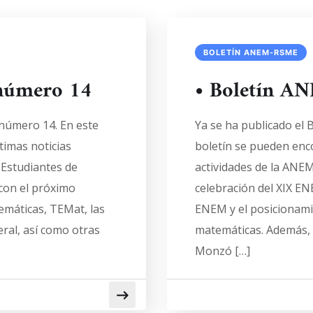
BOLETÍN ANEM-RSME
número 14
• Boletín 
número 14. En este
Ya se ha publicado el
timas noticias
boletín se pueden enco
 Estudiantes de
actividades de la ANEM
con el próximo
celebración del XIX EN
emáticas, TEMat, las
ENEM y el posicionami
eral, así como otras
matemáticas. Además, 
Monzó […]