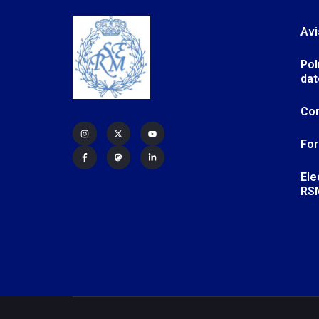
Avi
Pol
dat
Co
For
Ele
RS