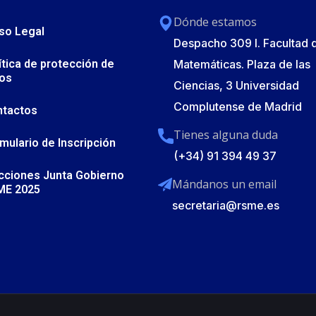
Dónde estamos
so Legal
Despacho 309 I. Facultad 
ítica de protección de
Matemáticas. Plaza de las
os
Ciencias, 3 Universidad
Complutense de Madrid
ntactos
Tienes alguna duda
mulario de Inscripción
(+34) 91 394 49 37
cciones Junta Gobierno
Mándanos un email
ME 2025
secretaria@rsme.es