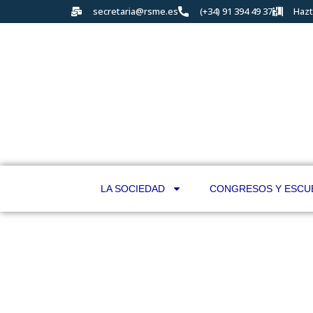
secretaria@rsme.es
(+34) 91 394 49 37
Hazt
LA SOCIEDAD
CONGRESOS Y ESCU