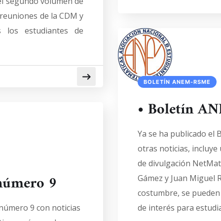
del segundo volumen de
s reuniones de la CDM y
 los estudiantes de
BOLETÍN ANEM-RSME
• Boletín 
Ya se ha publicado el
otras noticias, incluye
de divulgación NetMat
número 9
Gámez y Juan Miguel 
costumbre, se pueden 
número 9 con noticias
de interés para estudi