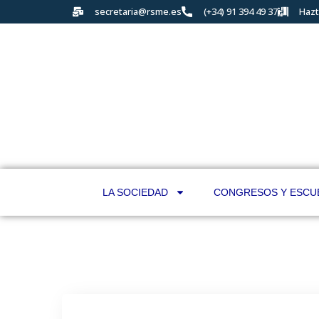
secretaria@rsme.es
(+34) 91 394 49 37
Hazt
LA SOCIEDAD
CONGRESOS Y ESCU