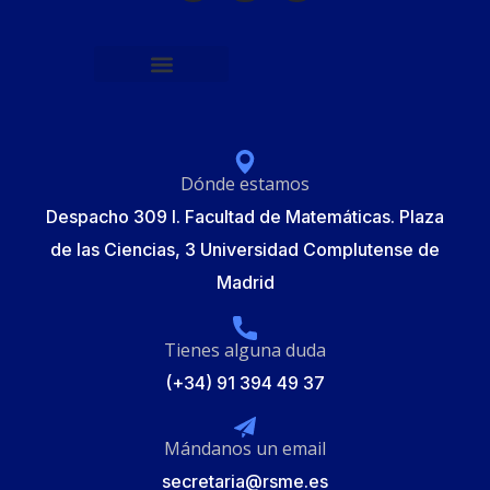
Política de protección de datos
Formulario de Inscripción
Elecciones Junta Gobierno RSME 2025
Dónde estamos
Despacho 309 I. Facultad de Matemáticas. Plaza
de las Ciencias, 3 Universidad Complutense de
Madrid
Tienes alguna duda
(+34) 91 394 49 37
Mándanos un email
secretaria@rsme.es