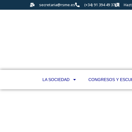
secretaria@rsme.es
(+34) 91 394 49 37
Hazt
LA SOCIEDAD
CONGRESOS Y ESCU