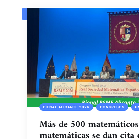
1
2
3
4
5
6
7
BIENAL ALICANTE 2026
CONGRESOS
U
Más de 500 matemáticos
matemáticas se dan cita 