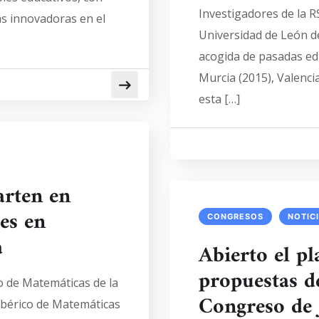
Investigadores de la R
as innovadoras en el
Universidad de León de
acogida de pasadas edic
Murcia (2015), Valenci
esta […]
arten en
es en
CONGRESOS
NOTIC
a
Abierto el pl
propuestas de
o de Matemáticas de la
Congreso de 
 Ibérico de Matemáticas