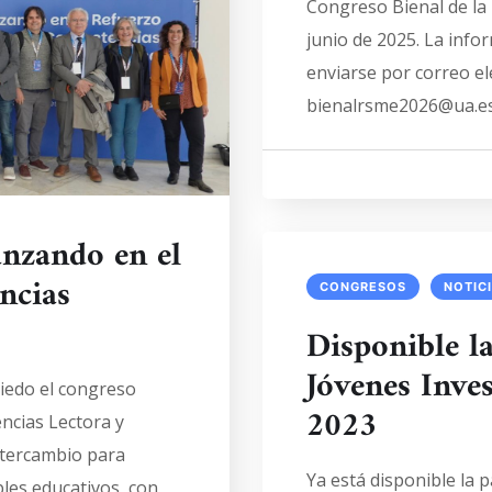
Congreso Bienal de la
junio de 2025. La info
enviarse por correo ele
bienalrsme2026@ua.es. 
anzando en el
ncias
CONGRESOS
NOTIC
Disponible l
Jóvenes Inve
iedo el congreso
2023
ncias Lectora y
ntercambio para
Ya está disponible la 
les educativos, con