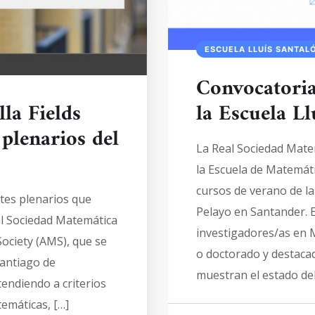
ESCUELA LLUÍS SANTAL
Convocatoria
la Escuela L
la Fields
 plenarios del
La Real Sociedad Mate
la Escuela de Matemáti
cursos de verano de l
ntes plenarios que
Pelayo en Santander. E
l Sociedad Matemática
investigadores/as en 
ciety (AMS), que se
o doctorado y destaca
Santiago de
muestran el estado del
tendiendo a criterios
temáticas, […]