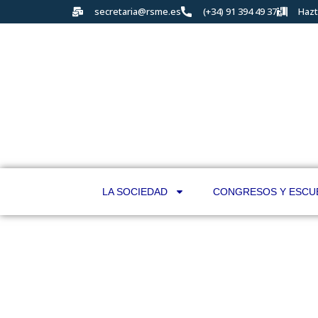
secretaria@rsme.es
(+34) 91 394 49 37
Hazt
LA SOCIEDAD
CONGRESOS Y ESCU