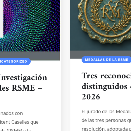
MEDALLAS DE LA RSME
NCATEGORIZED
Tres reconoc
Investigación
distinguidos
lles RSME –
2026
El jurado de las Meda
onados con
de las tres personas qu
icent Caselles que
resolución, adoptada 
la (RSME) y la