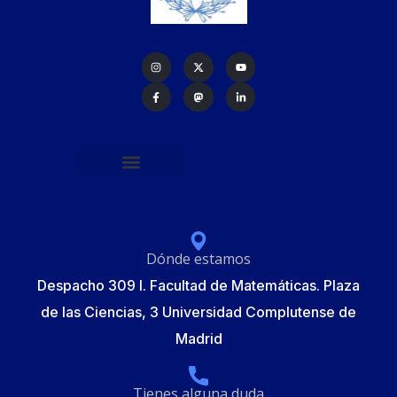
Política de protección de datos
Formulario de Inscripción
Elecciones Junta Gobierno RSME 2025
Dónde estamos
Despacho 309 I. Facultad de Matemáticas. Plaza
de las Ciencias, 3 Universidad Complutense de
Madrid
Tienes alguna duda