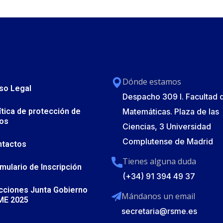
Dónde estamos
so Legal
Despacho 309 I. Facultad 
ítica de protección de
Matemáticas. Plaza de las
os
Ciencias, 3 Universidad
Complutense de Madrid
ntactos
Tienes alguna duda
mulario de Inscripción
(+34) 91 394 49 37
cciones Junta Gobierno
Mándanos un email
ME 2025
secretaria@rsme.es