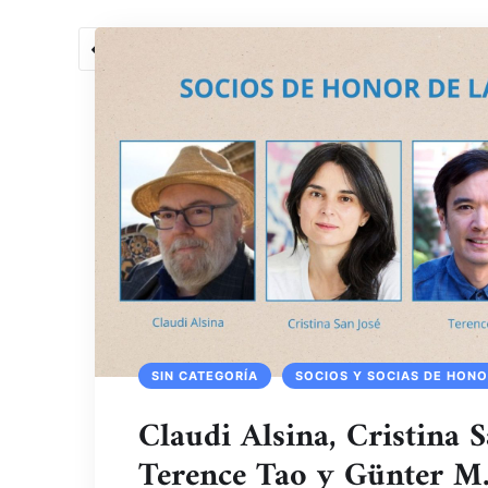
1
2
3
4
5
6
SIN CATEGORÍA
SOCIOS Y SOCIAS DE HON
Claudi Alsina, Cristina S
Terence Tao y Günter M. 