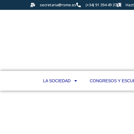
secretaria@rsme.es
(+34) 91 394 49 37
Hazt
LA SOCIEDAD
CONGRESOS Y ESCU