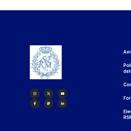
Avi
Pol
dat
Co
For
Ele
RS