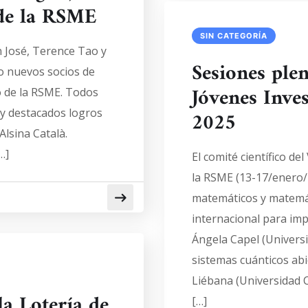
 de la RSME
SIN CATEGORÍA
n José, Terence Tao y
Sesiones ple
mo nuevos socios de
Jóvenes Inve
o de la RSME. Todos
 y destacados logros
2025
Alsina Català.
…]
El comité científico d
la RSME (13-17/enero/2
matemáticos y matemát
internacional para imp
Ángela Capel (Universi
sistemas cuánticos ab
Liébana (Universidad 
a Lotería de
[…]