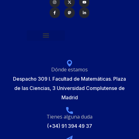
Política de protección de datos
Formulario de Inscripción
Elecciones Junta Gobierno RSME 2025
Dónde estamos
Despacho 309 I. Facultad de Matemáticas. Plaza
de las Ciencias, 3 Universidad Complutense de
Madrid
Tienes alguna duda
(+34) 91 394 49 37