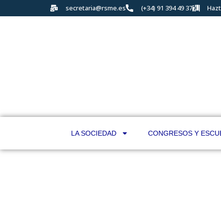
secretaria@rsme.es
(+34) 91 394 49 37
Hazt
LA SOCIEDAD
CONGRESOS Y ESCU