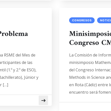
CONGRESOS
NOTIC
 Problema
Minisimposio
Congreso 
ma RSME del Mes de
La Comisión de Inform
rticipantes de las
minisimposio Mathema
til (1.º y 2.º de ESO),
del Congreso Internac
 Bachillerato), Júnior y
Methods in Science an
r […]
en Rota (Cádiz) entre lo
encuentro será foment