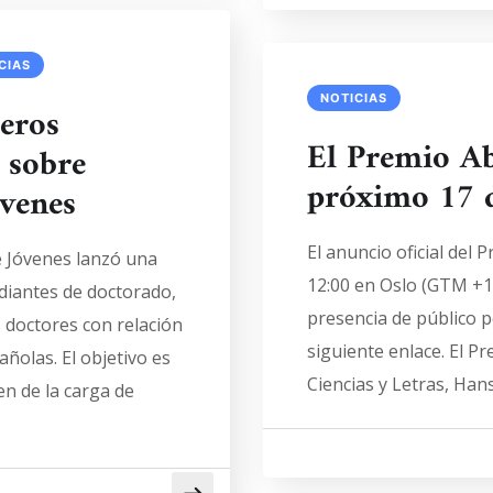
CIAS
NOTICIAS
eros
El Premio Ab
a sobre
próximo 17 
óvenes
El anuncio oficial del 
e Jóvenes lanzó una
12:00 en Oslo (GTM +1) 
diantes de doctorado,
presencia de público p
 doctores con relación
siguiente enlace. El P
ñolas. El objetivo es
Ciencias y Letras, Hans
en de la carga de