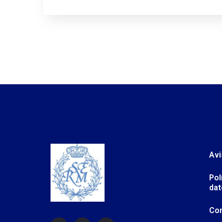
Avi
Pol
dat
Co