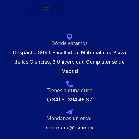
Política de protección de datos
Formulario de Inscripción
Elecciones Junta Gobierno RSME 2025
Dónde estamos
Despacho 309 I. Facultad de Matemáticas. Plaza
de las Ciencias, 3 Universidad Complutense de
Madrid
Tienes alguna duda
(+34) 91 394 49 37
Mándanos un email
secretaria@rsme.es