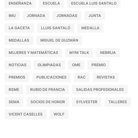
ENSEÑANZA
ESCUELA
ESCUELA LUIS SANTALO
IMU
JORNADA
JORNADAS
JUNTA
LA GACETA
LLUIS SANTALÓ
MEDALLA
MEDALLAS
MIGUEL DE GUZMÁN
MUJERES Y MATEMÁTICAS
MYM TALK
NEBRIJA
NOTICIAS
OLIMPIADAS
OME
PREMIO
PREMIOS
PUBLICACIONES
RAC
REVISTAS
RSME
RUBIO DE FRANCIA
SALIDAS PROFESIONALES
SEMA
SOCIOS DE HONOR
SYLVESTER
TALLERES
VICENT CASELLES
WOLF