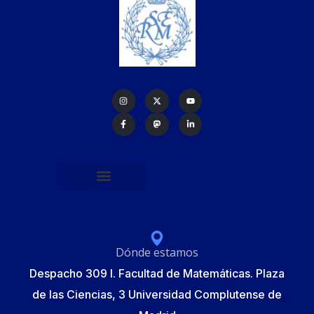
Política de protección de datos
Formulario de Inscripción
Elecciones Junta Gobierno RSME 2025
Dónde estamos
Despacho 309 I. Facultad de Matemáticas. Plaza
de las Ciencias, 3 Universidad Complutense de